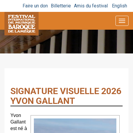
Faire un don
Billetterie
Amis du festival
English
Togg
navig
SIGNATURE VISUELLE 2026
YVON GALLANT
Yvon
Gallant
est né à