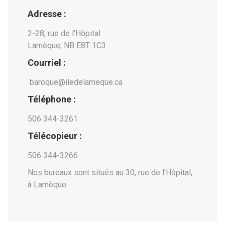
Adresse :
2-28, rue de l'Hôpital
Vincent Lauzer
Directeur artistique et flûte à bec
Lamèque, NB E8T 1C3
Courriel :
Crédit photo - Emmanuel Crombez
baroque@iledelameque.ca
BILLETS
Téléphone :
506 344-3261
Télécopieur :
506 344-3266
Nos bureaux sont situés au 30, rue de l'Hôpital,
à Lamèque.